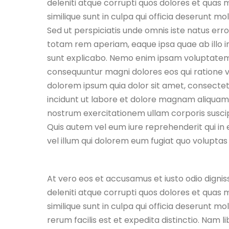
deleniti atque corrupti quos dolores et quas 
similique sunt in culpa qui officia deserunt mol
Sed ut perspiciatis unde omnis iste natus er
totam rem aperiam, eaque ipsa quae ab illo in
sunt explicabo. Nemo enim ipsam voluptatem qu
consequuntur magni dolores eos qui ratione v
dolorem ipsum quia dolor sit amet, consectet
incidunt ut labore et dolore magnam aliquam
nostrum exercitationem ullam corporis suscip
Quis autem vel eum iure reprehenderit qui in 
vel illum qui dolorem eum fugiat quo voluptas 
At vero eos et accusamus et iusto odio digni
deleniti atque corrupti quos dolores et quas 
similique sunt in culpa qui officia deserunt m
rerum facilis est et expedita distinctio. Nam