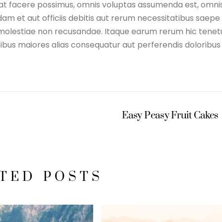
eat facere possimus, omnis voluptas assumenda est, omni
m et aut officiis debitis aut rerum necessitatibus saepe
 molestiae non recusandae. Itaque earum rerum hic tenet
atibus maiores alias consequatur aut perferendis doloribus
Easy Peasy Fruit Cakes
TED POSTS