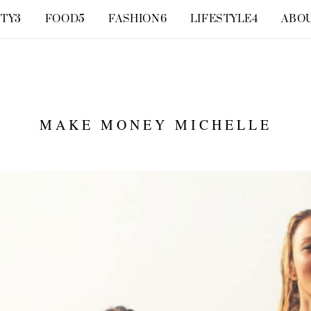
TY
3
FOOD
5
FASHION
6
LIFESTYLE
4
ABO
MAKE MONEY MICHELLE