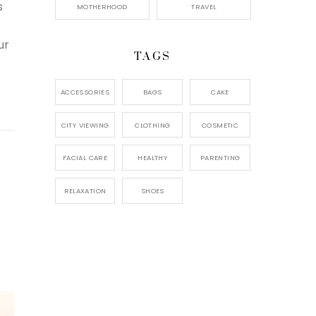
s
MOTHERHOOD
TRAVEL
ur
TAGS
ACCESSORIES
BAGS
CAKE
CITY VIEWING
CLOTHING
COSMETIC
FACIAL CARE
HEALTHY
PARENTING
RELAXATION
SHOES