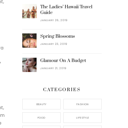
t,
The Ladies’ Hawaii Travel
Guide
JANUARY 26, 2019
Spring Blossoms
JANUARY 23, 2019
ra
Glamour On A Budget
?
JANUARY 21, 2019
CATEGORIES
BEAUTY
FASHION
t,
dem
FOOD
LIFESTYLE
e