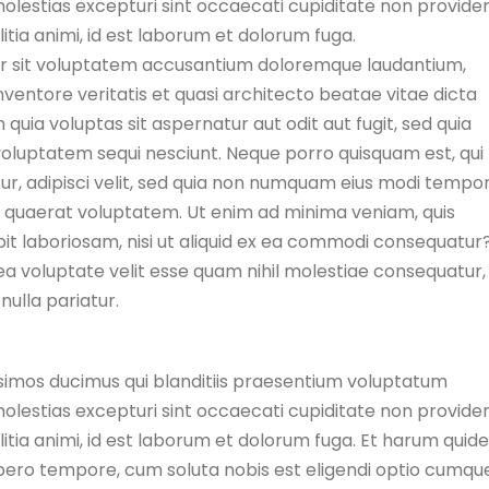
molestias excepturi sint occaecati cupiditate non providen
litia animi, id est laborum et dolorum fuga.
ror sit voluptatem accusantium doloremque laudantium,
ventore veritatis et quasi architecto beatae vitae dicta
ia voluptas sit aspernatur aut odit aut fugit, sed quia
oluptatem sequi nesciunt. Neque porro quisquam est, qui
ur, adipisci velit, sed quia non numquam eius modi tempo
 quaerat voluptatem. Ut enim ad minima veniam, quis
it laboriosam, nisi ut aliquid ex ea commodi consequatur
ea voluptate velit esse quam nihil molestiae consequatur,
nulla pariatur.
ssimos ducimus qui blanditiis praesentium voluptatum
molestias excepturi sint occaecati cupiditate non providen
ollitia animi, id est laborum et dolorum fuga. Et harum qui
 libero tempore, cum soluta nobis est eligendi optio cumqu