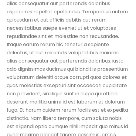
alias consequatur aut perferendis doloribus
asperiores repellat epellendus. Temporibus autem
quibusdam et aut officiis debitis aut rerum
necessitatibus saepe eveniet ut et voluptates
repudiandae sint et molestiae non recusandae.
Itaque earum rerum hic tenetur a sapiente
delectus, ut aut reiciendis voluptatibus maiores
alias consequatur aut perferendis doloribus. iusto
odio dignissimos ducimus qui blanditiis praesentium
voluptatum deleniti atque corrupti quos dolores et
quas molestias excepturi sint occaecati cupiditate
non provident, similique sunt in culpa qui officia
deserunt mollitia animi, id est laborum et dolorum
fuga. Et harum quidem rerum facilis est et expedita
distinctio. Nam libero tempore, cum soluta nobis
est eligendi optio cumque nihil impedit quo minus id
quod maxime placeat facere possimus, omnis