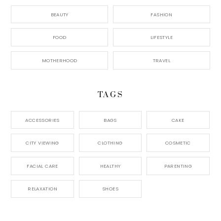
BEAUTY
FASHION
FOOD
LIFESTYLE
MOTHERHOOD
TRAVEL
TAGS
ACCESSORIES
BAGS
CAKE
CITY VIEWING
CLOTHING
COSMETIC
FACIAL CARE
HEALTHY
PARENTING
RELAXATION
SHOES