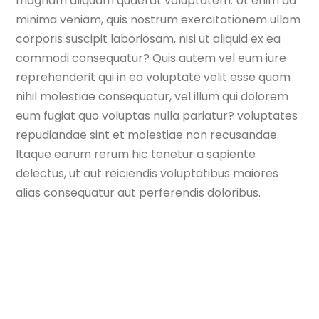
magnam aliquam quaerat voluptatem. Ut enim ad
minima veniam, quis nostrum exercitationem ullam
corporis suscipit laboriosam, nisi ut aliquid ex ea
commodi consequatur? Quis autem vel eum iure
reprehenderit qui in ea voluptate velit esse quam
nihil molestiae consequatur, vel illum qui dolorem
eum fugiat quo voluptas nulla pariatur? voluptates
repudiandae sint et molestiae non recusandae.
Itaque earum rerum hic tenetur a sapiente
delectus, ut aut reiciendis voluptatibus maiores
alias consequatur aut perferendis doloribus.