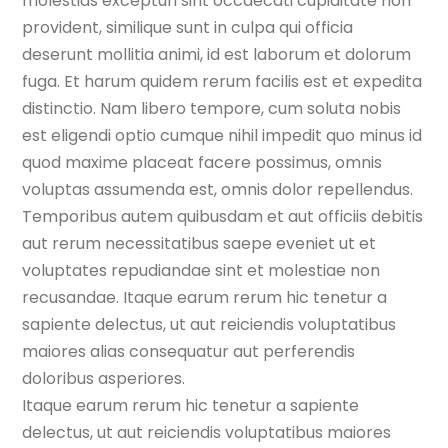
molestias excepturi sint occaecati cupiditate non
provident, similique sunt in culpa qui officia
deserunt mollitia animi, id est laborum et dolorum
fuga. Et harum quidem rerum facilis est et expedita
distinctio. Nam libero tempore, cum soluta nobis
est eligendi optio cumque nihil impedit quo minus id
quod maxime placeat facere possimus, omnis
voluptas assumenda est, omnis dolor repellendus.
Temporibus autem quibusdam et aut officiis debitis
aut rerum necessitatibus saepe eveniet ut et
voluptates repudiandae sint et molestiae non
recusandae. Itaque earum rerum hic tenetur a
sapiente delectus, ut aut reiciendis voluptatibus
maiores alias consequatur aut perferendis
doloribus asperiores.
Itaque earum rerum hic tenetur a sapiente
delectus, ut aut reiciendis voluptatibus maiores